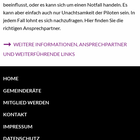
beeinflusst, oder es kann sich um einen Notfall handeln. Es
kann aber einfach auch nur Unachtsamkeit der Piloten sein. In
jedem Fall lohnt es sich nachzufragen. Hier finden Sie die
richtigen Ansprechpartner.
➞
WEITERE INFORMATIONEN, ANSPRECHPARTNER
UND WEITERFÜHRENDE LINKS
HOME
GEMEINDERÄTE
MITGLIED WERDEN
KONTAKT
IMPRESSUM
DATENSCHUTZ